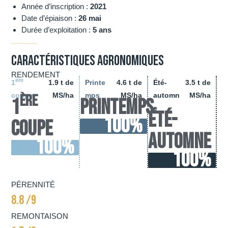
Année d’inscription :
2021
Date d’épiaison :
26 mai
Durée d’exploitation :
5 ans
Caractéristiques agronomiques
RENDEMENT
ère
1
1.9 t de
Printe
4.6 t de
Été-
3.5 t de
coupe
MS/ha
mps
MS/ha
automn
MS/ha
ère
1
Printemps
e
Été-
100
%
coupe
automne
100
%
100
%
PÉRENNITÉ
8.8 /9
REMONTAISON