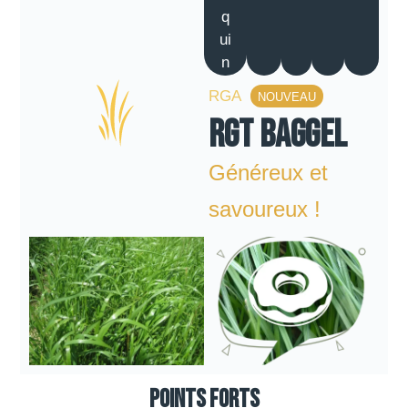
q
ui
n
RGA
NOUVEAU
RGT BAGGEL
Généreux et
savoureux !
Points forts