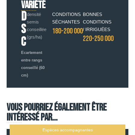
VARIÉTÉ
D
densité
CONDITIONS
BONNES
semis
SÉCHANTES
CONDITIONS
S
180-200 000
conseillée
/ IRRIGUÉES
220-250 000
C
(grs/ha)
Ecartement
entre rangs
conseillé (60
cm)
Vous pourriez également être
intéressé par...
Espèces accompagnantes