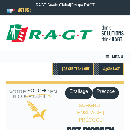
RAGT Seeds Global
|
Groupe RAGT
ACTUS :
MENU
FICHE TECHNIQUE
CONTACT
SORGHO
Ensilage
Précoce
VOTRE
EN
UN COUP D'ŒIL
SORGHO |
ENSILAGE |
PRÉCOCE