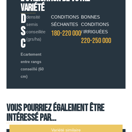
VARIÉTÉ
D
densité
CONDITIONS
BONNES
semis
SÉCHANTES
CONDITIONS
S
180-220 000
conseillée
/ IRRIGUÉES
220-250 000
C
(grs/ha)
Ecartement
entre rangs
conseillé (60
cm)
Vous pourriez également être
intéressé par...
Variété similaire