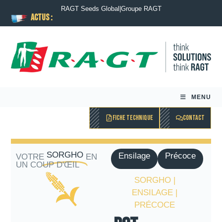
RAGT Seeds Global
|
Groupe RAGT
ACTUS :
MENU
FICHE TECHNIQUE
CONTACT
SORGHO
Ensilage
Précoce
VOTRE
EN
UN COUP D'ŒIL
SORGHO |
ENSILAGE |
PRÉCOCE