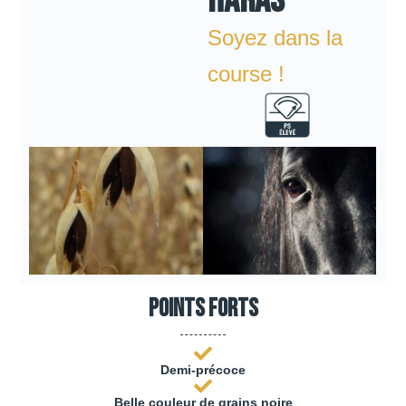
HARAS
Soyez dans la
course !
Points forts
Demi-précoce
Belle couleur de grains noire