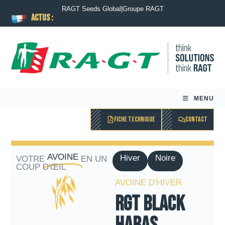
RAGT Seeds Global
|
Groupe RAGT
ACTUS :
MENU
FICHE TECHNIQUE
CONTACT
AVOINE
Hiver
Noire
VOTRE
EN UN
COUP D'ŒIL
AVOINE D'HIVER
RGT BLACK