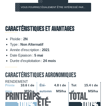
VOUS POURRIEZ ÉGALEMENT ÊTRE INTÉRESSÉ PAR...
Caractéristiques et avantages
Ploïdie :
2N
Type :
Non Alternatif
Année d’inscription :
2021
Date Epiaison :
5 mai
Durée d’exploitation :
24 mois
Caractéristiques agronomiques
RENDEMENT
Printe
10.6 t de
Été-
4.8 t de
Tot
15.4 t de
mps
MS/ha
automn
MS/ha
al
MS/ha
Printemps
Total
e
Été-
100
%
100
%