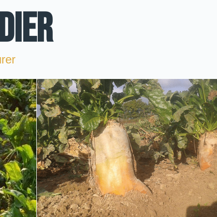
DIER
urer