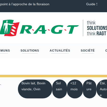
Tendre, Couverts, Céréales à paille et Protéagineux…
Sclér
MMUNS
SOLUTIONS
ACTUALITÉS
SOCIÉTÉ
L
Bovin lait, Bovin
Sol
<12
Pât
Été,
viande, Ovin
sain
mois
ure
Aut
e