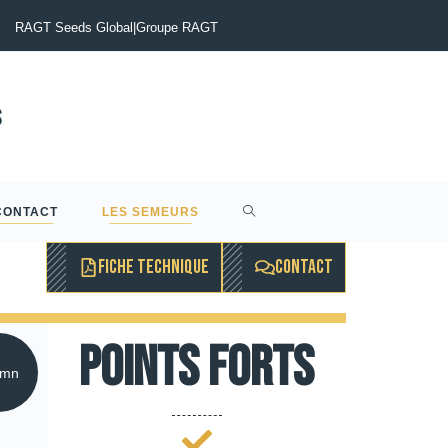
otinia du Colza : Maîtriser le risque pour sécuriser vos rendements
RAGT Seeds Global
|
Groupe RAGT
CONTACT
LES SEMEURS
FICHE TECHNIQUE
CONTACT
Points forts
omn