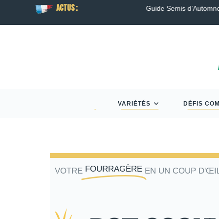
ACTUS :
son
Guide Semis d’Automne 2026 : Colza, Blé T
VARIÉTÉS
DÉFIS CO
FOURRAGÈRE
VOTRE
EN UN COUP D'ŒI