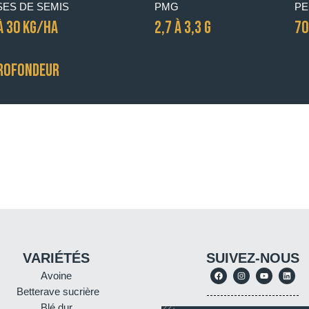
ES DE SEMIS
PMG
PE
À 30 KG/HA
2,7 À 3,3 G
70
PROFONDEUR
VARIÉTÉS
SUIVEZ-NOUS
Avoine
Betterave sucrière
Blé dur