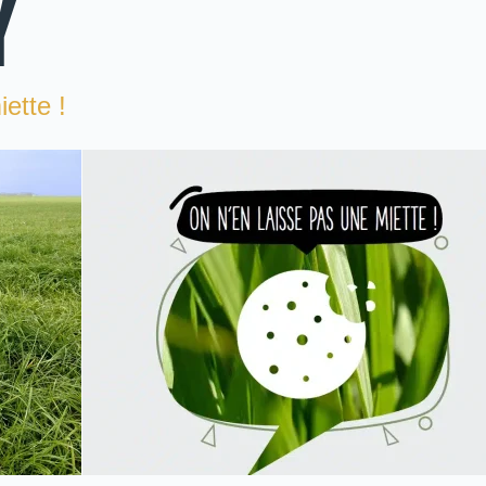
Y
ette !