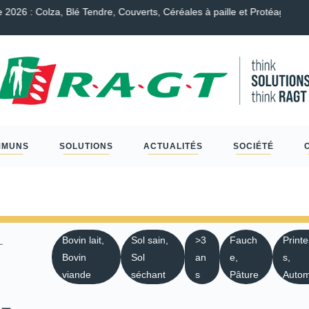
endre, Couverts, Céréales à paille et Protéagineux…
Scléro
MMUNS
SOLUTIONS
ACTUALITÉS
SOCIÉTÉ
L
Bovin lait,
Sol sain,
>3
Fauch
Print
Bovin
Sol
an
e,
s,
viande
séchant
s
Pâture
Auto