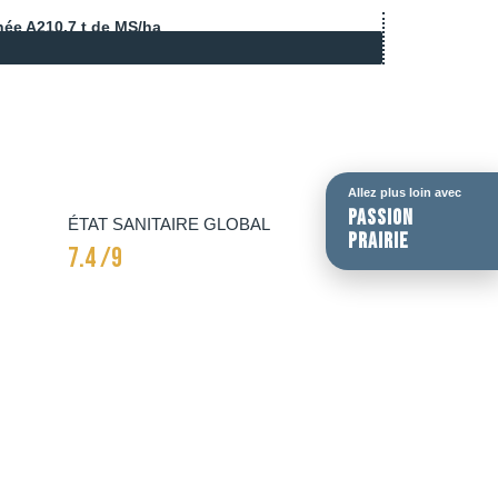
née A2
10.7 t de MS/ha
Allez plus loin avec
passion
ÉTAT SANITAIRE GLOBAL
prairie
7.4 /9