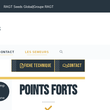
tinia du Colza : Maîtriser le risque pour sécuriser vos rendements
RAGT Seeds Global
|
Groupe RAGT
CONTACT
LES SEMEURS
FICHE TECHNIQUE
CONTACT
Points forts
emp
mne