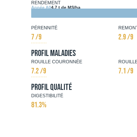
RENDEMENT
Année A0
4.7 t de MS/ha
PÉRENNITÉ
REMON
7 /9
2.9 /9
Profil Maladies
ROUILLE COURONNÉE
ROUILL
7.2 /9
7.1 /9
Profil qualité
DIGESTIBILITÉ
81.3%