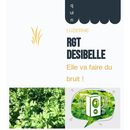
q
ui
n
LUZERNE
RGT
DESIBELLE
Elle va faire du
bruit !