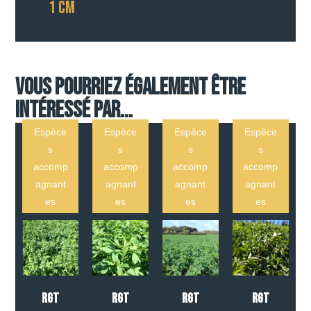
1 CM
Vous pourriez également être
intéressé par...
Espèce
Espèce
Espèce
Espèce
s
s
s
s
accomp
accomp
accomp
accomp
agnant
agnant
agnant
agnant
es
es
es
es
RGT
RGT
RGT
RGT