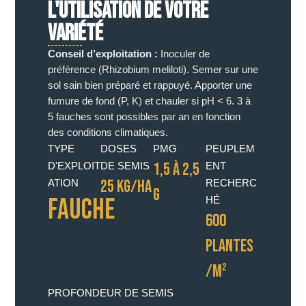
L'UTILISATION DE VOTRE
VARIÉTÉ
Conseil d’exploitation :
Inoculer de
préférence (Rhizobium meliloti). Semer sur une
sol sain bien préparé et rappuyé. Apporter une
fumure de fond (P, K) et chauler si pH < 6. 3 à
5 fauches sont possibles par an en fonction
des conditions climatiques.
TYPE
DOSES
PMG
PEUPLEM
1,5 À 2,5
D'EXPLOIT
DE SEMIS
ENT
25 KG/HA
ATION
RECHERC
G
Fauche
HÉ
600
PLANTES
/M²
PROFONDEUR DE SEMIS