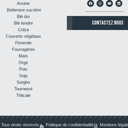
Avoine
Betterave sucrière
Blé dur
CONTACTEZ NOUS
Blé tendre
Colza
Couverts végétaux
Féverole
Fourragères
Maïs
Orge
Pois
Soja
Sorgho
Tournesol
Triticale
Tous droits réservés
Politique de confidentialité
Mentions légal