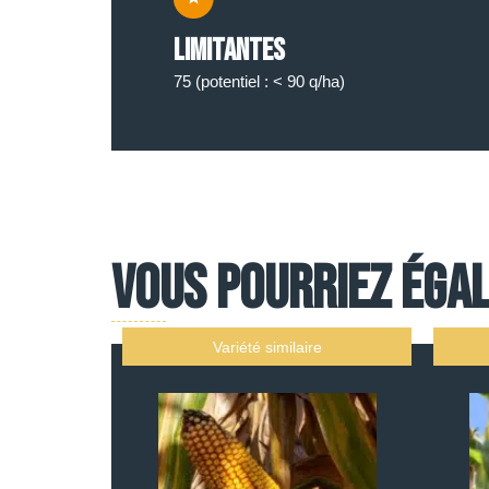
Limitantes
75 (potentiel : < 90 q/ha)
Vous pourriez égal
Variété similaire