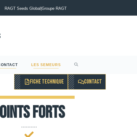
tinia du Colza : Maîtriser le risque pour sécuriser vos rendements
RAGT Seeds Global
|
Groupe RAGT
CONTACT
LES SEMEURS
FICHE TECHNIQUE
CONTACT
oints forts