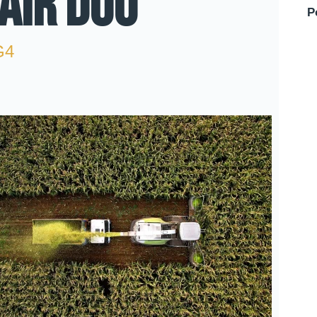
AIR DUO
P
G4