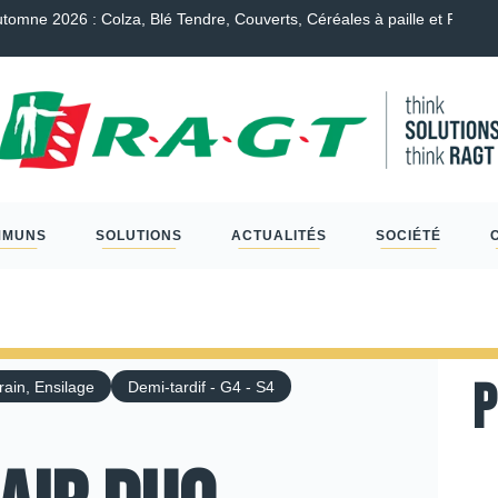
endre, Couverts, Céréales à paille et Protéagineux…
Scléro
MMUNS
SOLUTIONS
ACTUALITÉS
SOCIÉTÉ
P
rain, Ensilage
Demi-tardif - G4 - S4