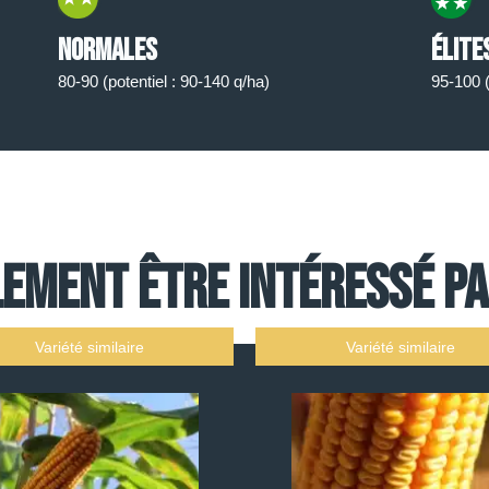
Normales
élite
80-90 (potentiel : 90-140 q/ha)
95-100 (
ement être intéressé par
Variété similaire
Variété similaire