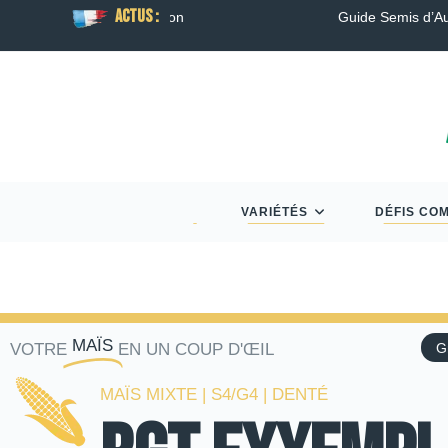
ACTUS :
son
Guide Semis d’Automne 2026 : Colza, Blé T
VARIÉTÉS
DÉFIS CO
MAÏS
VOTRE
EN UN COUP D'ŒIL
G
MAÏS MIXTE | S4/G4 | DENTÉ