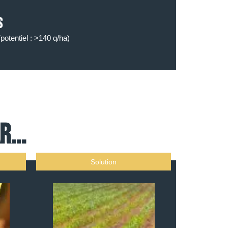
s
potentiel : >140 q/ha)
...
Solution