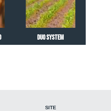
O
Duo System
SITE