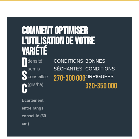
COMMENT OPTIMISER
L'UTILISATION DE VOTRE
VARIÉTÉ
D
densité
CONDITIONS
BONNES
semis
SÉCHANTES
CONDITIONS
S
270-300 000
conseillée
/ IRRIGUÉES
320-350 000
C
(grs/ha)
Ecartement
entre rangs
conseillé (60
cm)