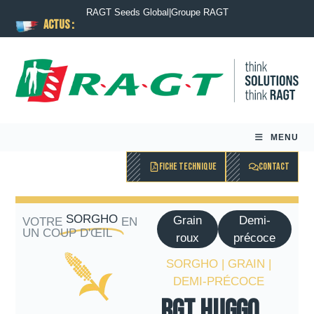
RAGT Seeds Global
|
Groupe RAGT
ACTUS :
MENU
FICHE TECHNIQUE
CONTACT
SORGHO
Grain
Demi-
VOTRE
EN
UN COUP D'ŒIL
roux
précoce
SORGHO | GRAIN |
DEMI-PRÉCOCE
RGT HUGGO