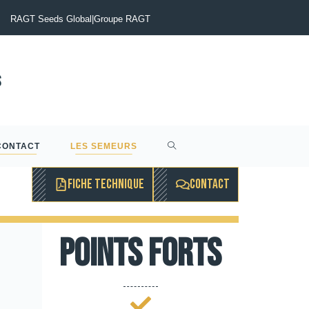
lérotinia du Colza : Maîtriser le risque pour sécuriser vos rendements
RAGT Seeds Global
|
Groupe RAGT
CONTACT
LES SEMEURS
FICHE TECHNIQUE
CONTACT
Points forts