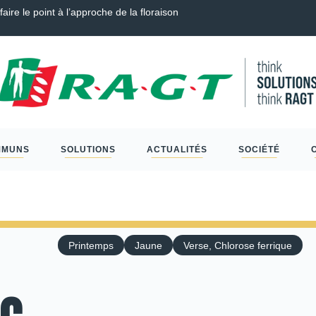
é Tendre, Couverts, Céréales à paille et Protéagineux…
Sc
MMUNS
SOLUTIONS
ACTUALITÉS
SOCIÉTÉ
Printemps
Jaune
Verse, Chlorose ferrique