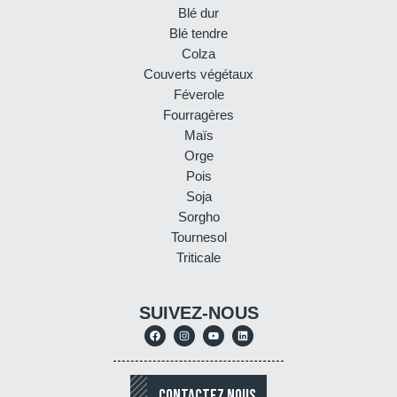
Blé dur
Blé tendre
Colza
Couverts végétaux
Féverole
Fourragères
Maïs
Orge
Pois
Soja
Sorgho
Tournesol
Triticale
SUIVEZ-NOUS
CONTACTEZ NOUS