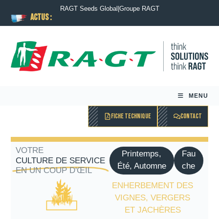
RAGT Seeds Global
|
Groupe RAGT
ACTUS :
MENU
FICHE TECHNIQUE
CONTACT
VOTRE
Printemps,
Fau
CULTURE DE SERVICE
Été, Automne
che
EN UN COUP D'ŒIL
ENHERBEMENT DES
VIGNES, VERGERS
ET JACHÈRES