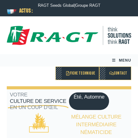
RAGT Seeds Global
|
Groupe RAGT
ACTUS :
MENU
FICHE TECHNIQUE
CONTACT
VOTRE
Été, Automne
CULTURE DE SERVICE
EN UN COUP D'ŒIL
MÉLANGE CULTURE
INTERMÉDIAIRE
NÉMATICIDE