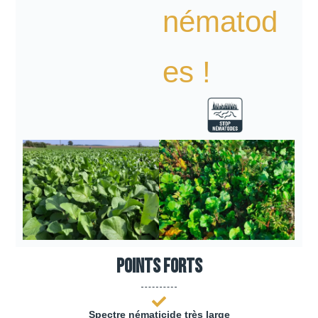
nématod
es !
Points forts
Spectre nématicide très large