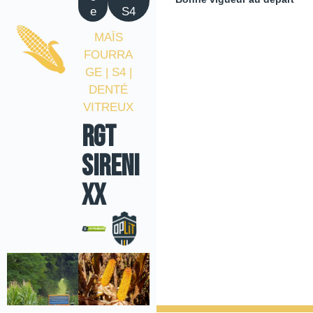
e
S4
MAÏS
FOURRA
GE | S4 |
DENTÉ
VITREUX
RGT
SIRENI
XX