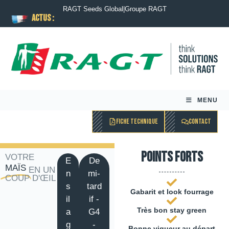
RAGT Seeds Global
|
Groupe RAGT
ACTUS :
MENU
FICHE TECHNIQUE
CONTACT
Points forts
VOTRE
E
De
MAÏS
EN UN
n
mi-
COUP D'ŒIL
s
tard
Gabarit et look fourrage
il
if -
Très bon stay green
a
G4
g
-
Bonne vigueur au départ