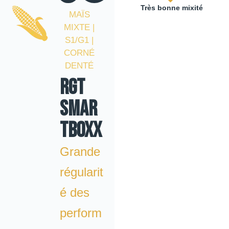
Très bonne mixité
MAÏS
MIXTE |
S1/G1 |
CORNÉ
DENTÉ
RGT
SMAR
TBOXX
Grande
régularit
é des
perform