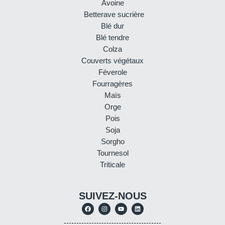
Avoine
Betterave sucrière
Blé dur
Blé tendre
Colza
Couverts végétaux
Féverole
Fourragères
Maïs
Orge
Pois
Soja
Sorgho
Tournesol
Triticale
SUIVEZ-NOUS