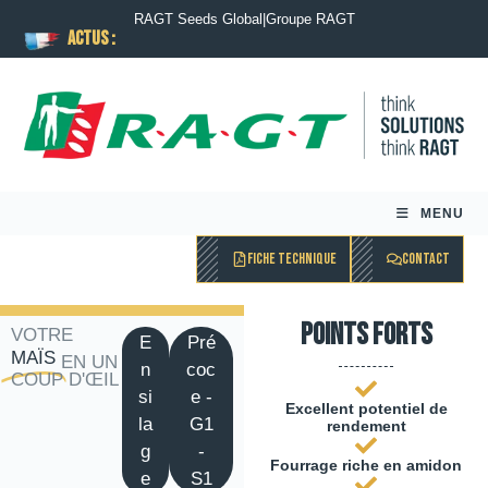
RAGT Seeds Global
|
Groupe RAGT
ACTUS :
MENU
FICHE TECHNIQUE
CONTACT
Points forts
VOTRE
E
Pré
MAÏS
EN UN
n
coc
COUP D'ŒIL
si
e -
Excellent potentiel de
la
G1
rendement
g
-
Fourrage riche en amidon
e
S1