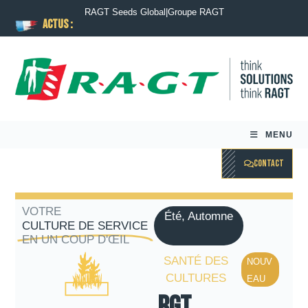
RAGT Seeds Global
|
Groupe RAGT
ACTUS :
MENU
CONTACT
VOTRE
Été, Automne
CULTURE DE SERVICE
EN UN COUP D'ŒIL
SANTÉ DES
NOUV
CULTURES
EAU
RGT