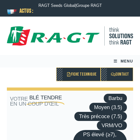
RAGT Seeds Global
|
Groupe RAGT
ACTUS :
MENU
FICHE TECHNIQUE
CONTACT
BLÉ TENDRE
Barbu
VOTRE
EN UN COUP D'ŒIL
Moyen (3.5)
Très précoce (7.5)
VRM/VO
PS élevé (≥7),