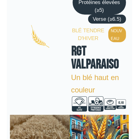
Protéines élevées
(≥5)
Verse (≥6.5)
BLÉ TENDRE
NOUV
D'HIVER
EAU
RGT
VALPARAISO
Un blé haut en
couleur