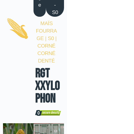
e
-
S0
MAÏS
FOURRA
GE | S0 |
CORNÉ
CORNÉ
DENTÉ
RGT
XXYLO
PHON