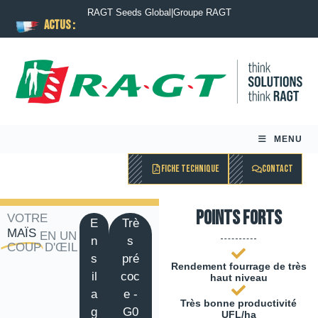
RAGT Seeds Global
|
Groupe RAGT
ACTUS :
MENU
FICHE TECHNIQUE
CONTACT
Points forts
VOTRE
E
Trè
MAÏS
EN UN
n
s
COUP D'ŒIL
s
pré
Rendement fourrage de très
il
coc
haut niveau
a
e -
Très bonne productivité
g
G0
UFL/ha