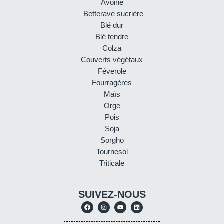
Avoine
Betterave sucrière
Blé dur
Blé tendre
Colza
Couverts végétaux
Féverole
Fourragères
Maïs
Orge
Pois
Soja
Sorgho
Tournesol
Triticale
SUIVEZ-NOUS