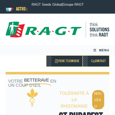
RAGT Seeds Global
|
Groupe RAGT
ACTUS :
MENU
FICHE TECHNIQUE
CONTACT
BETTERAVE
VOTRE
EN
UN COUP D'ŒIL
TOLÉRANTE À
NOU
LA
VEA
RHIZOMANIE
U