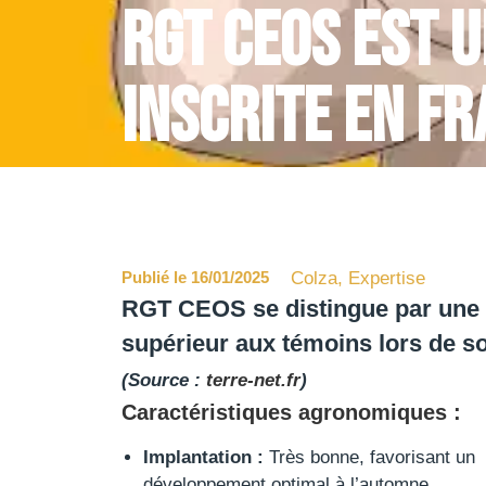
RGT CEOS est u
inscrite en F
Publié le 16/01/2025
Colza
,
Expertise
RGT CEOS se distingue par une t
supérieur aux témoins lors de so
(Source :
terre-net.fr
)
Caractéristiques agronomiques :
Implantation :
Très bonne, favorisant un
développement optimal à l’automne.