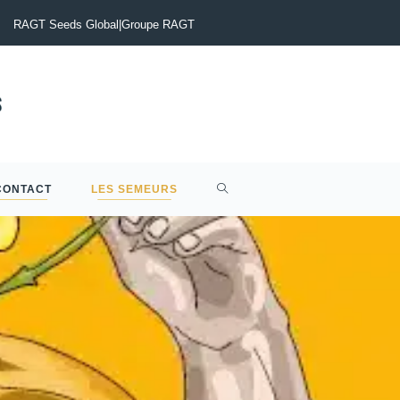
tinia du Colza : Maîtriser le risque pour sécuriser vos rendements
RAGT Seeds Global
|
Groupe RAGT
CONTACT
LES SEMEURS