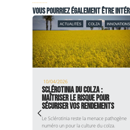
Vous pourriez également être intér
RTISE
ACTUALITÉS
COLZA
INNOVATION
HERCHE
10/04/2026
26 :
Sclérotinia du Colza :
rts,
Maîtriser le risque pour
sécuriser vos rendements
Le Sclérotinia reste la menace pathogène
numéro un pour la culture du colza.