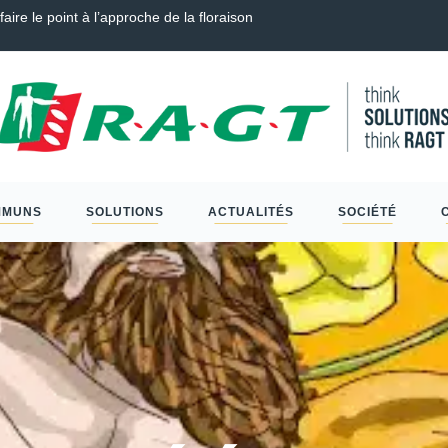
endre, Couverts, Céréales à paille et Protéagineux…
Scléro
MMUNS
SOLUTIONS
ACTUALITÉS
SOCIÉTÉ