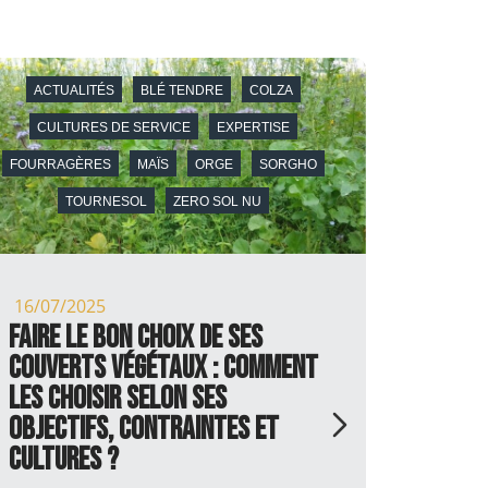
ACTUALITÉS
BLÉ TENDRE
COLZA
CULTURES DE SERVICE
EXPERTISE
FOURRAGÈRES
MAÏS
ORGE
SORGHO
TOURNESOL
ZERO SOL NU
16/07/2025
13/06/
Faire le bon choix de ses
Gestio
couverts végétaux : comment
enjeu 
les choisir selon ses
durabi
objectifs, contraintes et
????le p
cultures ?
redoutab