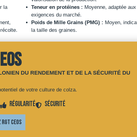
r la
Teneur en protéines :
Moyenne, adaptée aux
exigences du marché.
ent,
Poids de Mille Grains (PMG) :
Moyen, indicat
 récolte.
la taille des graines.
CEOS
LONIEN DU RENDEMENT ET DE LA SÉCURITÉ DU
otentiel de votre culture de colza.
l
Régularité
Sécurité
 RGT CEOS