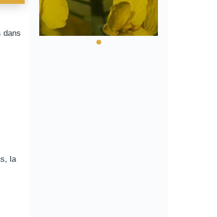
s dans
s, la