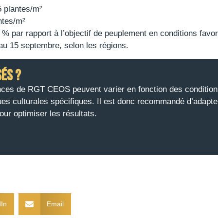
 plantes/m²
ntes/m²
 par rapport à l’objectif de peuplement en conditions favor
u 15 septembre, selon les régions.
sés ?
mances de RGT CEOS peuvent varier en fonction des conditio
es culturales spécifiques. Il est donc recommandé d’adapte
ur optimiser les résultats.
In
Email