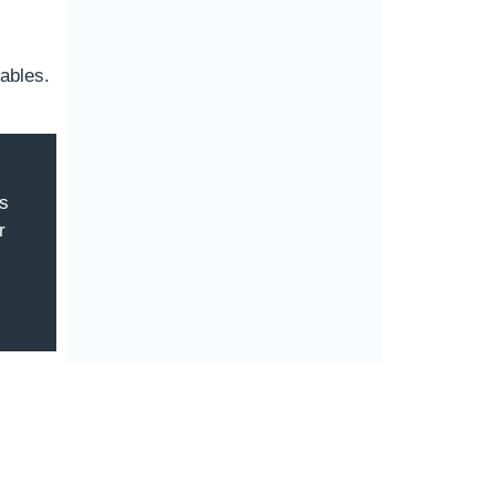
ables.
ns
r