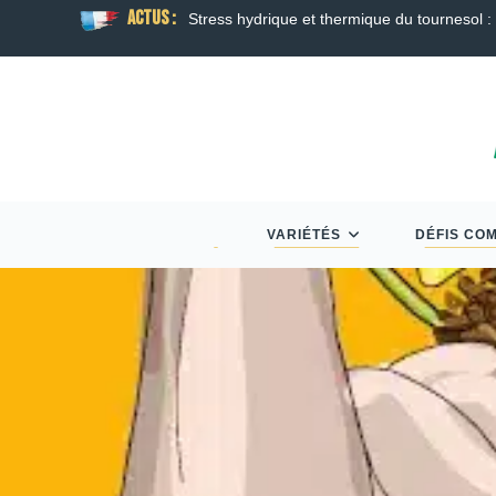
ACTUS :
son
Guide Semis d’Automne 2026 : Colza, Blé T
VARIÉTÉS
DÉFIS CO