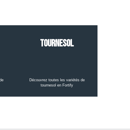
Tournesol
de
Découvrez toutes les variétés de
tournesol en Fortify