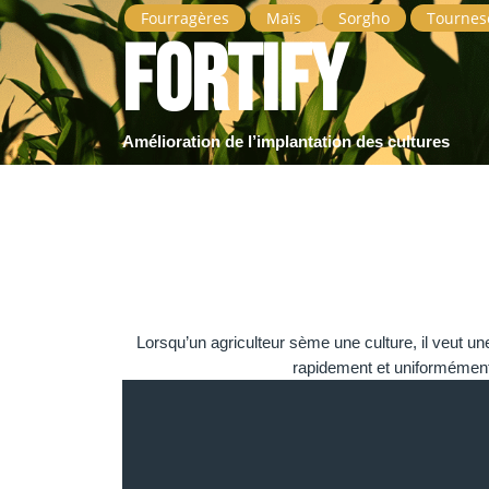
Fourragères
Maïs
Sorgho
Tournes
Fortify
Amélioration de l’implantation des cultures
Lorsqu’un agriculteur sème une culture, il veut une
rapidement et uniformément. 