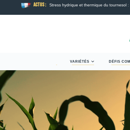
ACTUS :
ison
Guide Semis d’Automne 2026 : Colza, Blé T
VARIÉTÉS
DÉFIS CO