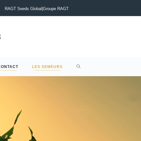
otinia du Colza : Maîtriser le risque pour sécuriser vos rendements
RAGT Seeds Global
|
Groupe RAGT
CONTACT
LES SEMEURS