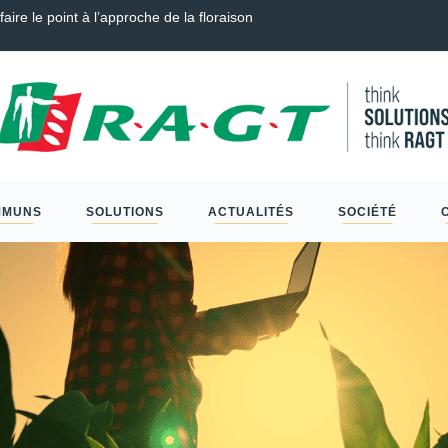
endre, Couverts, Céréales à paille et Protéagineux…
Sclér
MMUNS
SOLUTIONS
ACTUALITÉS
SOCIÉTÉ