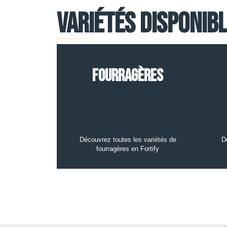
Variétés disponib
Fourragères
Découvrez toutes les variétés de
D
fourragères en Fortify