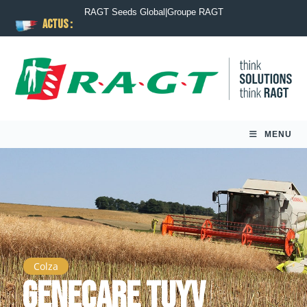
RAGT Seeds Global
|
Groupe RAGT
ACTUS :
MENU
Colza
GeneCare TuYV