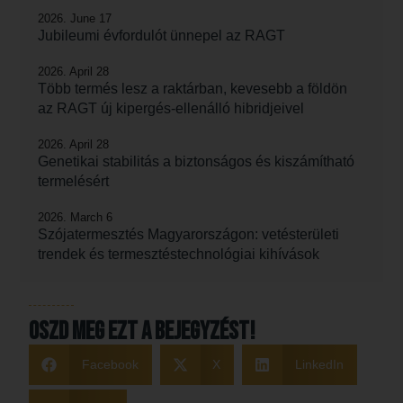
2026. June 17
Jubileumi évfordulót ünnepel az RAGT
2026. April 28
Több termés lesz a raktárban, kevesebb a földön
az RAGT új kipergés-ellenálló hibridjeivel
2026. April 28
Genetikai stabilitás a biztonságos és kiszámítható
termelésért
2026. March 6
Szójatermesztés Magyarországon: vetésterületi
trendek és termesztéstechnológiai kihívások
Oszd meg ezt a bejegyzést!
Facebook
X
LinkedIn