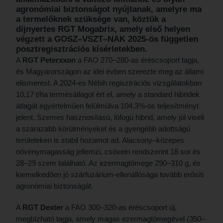
agronómiai biztonságot nyújtanak, amelyre ma
a termelőknek szüksége van, köztük a
díjnyertes RGT Mogabrix, amely első helyen
végzett a GOSZ–VSZT–NAK 2025-ös független
posztregisztrációs kísérletekben.
A
RGT Peterxxon
a FAO 270–280-as éréscsoport tagja,
és Magyarországon az idei évben szerezte meg az állami
elismerést. A 2024-es Nébih regisztrációs vizsgálatokban
10,17 t/ha termésátlagot ért el, amely a standard hibridek
átlagát egyértelműen felülmúlva 104,3%-os teljesítményt
jelent. Szemes hasznosítású, lófogú hibrid, amely jól viseli
a szárazabb körülményeket és a gyengébb adottságú
területeken is stabil hozamot ad. Alacsony–közepes
növénymagasság jellemzi, csövein rendszerint 18 sor és
28–29 szem található. Az ezermagtömege 290–310 g, és
kiemelkedően jó szárfuzárium-ellenállósága tovább erősíti
agronómiai biztonságát.
A
RGT Dexter
a FAO 300–320-as éréscsoport új,
megbízható tagja, amely magas ezermagtömegével (350–