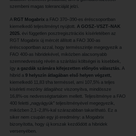
szembeni magas toleranciáját jelzi.
A
RGT Mogabrix
a FAO 370–390-es éréscsoportban
kiemelkedő teljesítményt nyújtott.
A GOSZ–VSZT–NAK
2025.
évi független posztregisztrációs kísérletében az
RGT Mogabrix új mércét állított a FAO 300-as
éréscsoportban azzal, hogy termésszintje megegyezik a
FAO 400-as hibridekével, miközben alacsonyabb
szemnedvesség révén a szárítási költségei is kisebbek,
így
a gazdák számára kifejezetten előnyös választás.
A
hibrid a
9 helyszín átlagában első helyen végzett,
kiemelkedő 11,83 t/ha terméssel, ami 107,5% a teljes
kísérleti mezőny átlagához viszonyítva, mindössze
16,8%-os nedvességtartalom mellett. Teljesítménye a FAO
400 feletti „nagyágyúk” teljesítményével megegyezik,
miközben 2,1–2,8%-kal szárazabban takarítható. Ez a
siker nem csupán egy jó eredmény: a Mogabrix
bizonyította, hogy új korszak kezdődött a hibridek
versenyében.