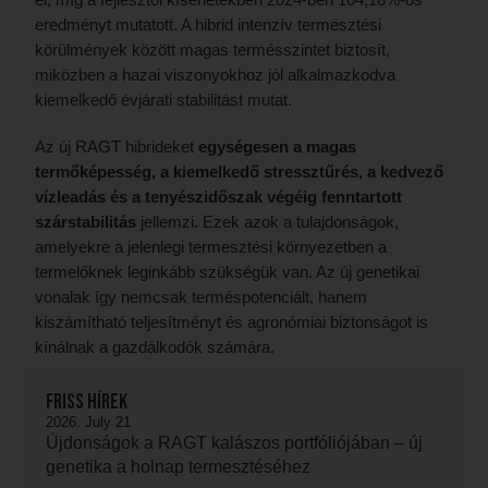
eredményt mutatott. A hibrid intenzív termesztési
körülmények között magas termésszintet biztosít,
miközben a hazai viszonyokhoz jól alkalmazkodva
kiemelkedő évjárati stabilitást mutat.
Az új RAGT hibrideket
egységesen a magas
termőképesség, a kiemelkedő stressztűrés, a kedvező
vízleadás és a tenyészidőszak végéig fenntartott
szárstabilitás
jellemzi. Ezek azok a tulajdonságok,
amelyekre a jelenlegi termesztési környezetben a
termelőknek leginkább szükségük van. Az új genetikai
vonalak így nemcsak terméspotenciált, hanem
kiszámítható teljesítményt és agronómiai biztonságot is
kínálnak a gazdálkodók számára.
Friss hírek
2026. July 21
Újdonságok a RAGT kalászos portfóliójában – új
genetika a holnap termesztéséhez