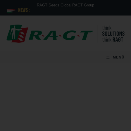
RAGT Seeds Global
|
RAGT Group
News :
MENÜ
Díjnyertes és nagy hozamú RAGT
kukoricák 2026-ra