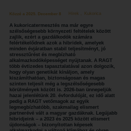
Hírek
,
Kukorica
Közzé a 2025. December 8
A kukoricatermesztés ma már egyre
szélsőségesebb környezeti feltételek között
zajlik, ezért a gazdálkodók számára
felértékelődnek azok a hibridek, amelyek
minden évjáratban stabil teljesítményt, jó
stressztűrést és megbízható
alkalmazkodóképességet nyújtanak. A RAGT
több évtizedes tapasztalatával azon dolgozik,
hogy olyan genetikát kínáljon, amely
kiszámíthatóan, biztonságosan és magas
szinten teljesít még a legszélsőségesebb
körülmények között is. 2026-ban ünnepeljük
hazai jelenlétünk 20. évfordulóját, ez idő alatt
pedig a RAGT vetőmagok az egyik
legmegbízhatóbb, szakmailag elismert
partnerévé vált a magyar gazdáknak. Legújabb
hibridjeink – a 2023 és 2025 között elismert
újdonságok – bizonyítottan képesek
alkalmazkodni a változó klímához és olyan