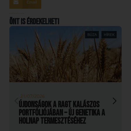
Email
Önt is érdekelheti
BÚZA
HÍREK
21/07/2026
Újdonságok a RAGT kalászos
portfóliójában – új genetika a
holnap termesztéséhez