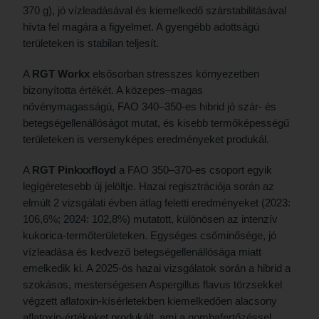
370 g), jó vízleadásával és kiemelkedő szárstabilitásával
hívta fel magára a figyelmet. A gyengébb adottságú
területeken is stabilan teljesít.
A
RGT Workx
elsősorban stresszes környezetben
bizonyította értékét. A közepes–magas
növénymagasságú, FAO 340–350-es hibrid jó szár- és
betegségellenállóságot mutat, és kisebb termőképességű
területeken is versenyképes eredményeket produkál.
A
RGT Pinkxxfloyd
a FAO 350–370-es csoport egyik
legígéretesebb új jelöltje. Hazai regisztrációja során az
elmúlt 2 vizsgálati évben átlag feletti eredményeket (2023:
106,6%; 2024: 102,8%) mutatott, különösen az intenzív
kukorica-termőterületeken. Egységes csőminősége, jó
vízleadása és kedvező betegségellenállósága miatt
emelkedik ki. A 2025-ös hazai vizsgálatok során a hibrid a
szokásos, mesterségesen Aspergillus flavus törzsekkel
végzett aflatoxin-kísérletekben kiemelkedően alacsony
aflatoxin-értékeket produkált, ami a gombafertőzéssel