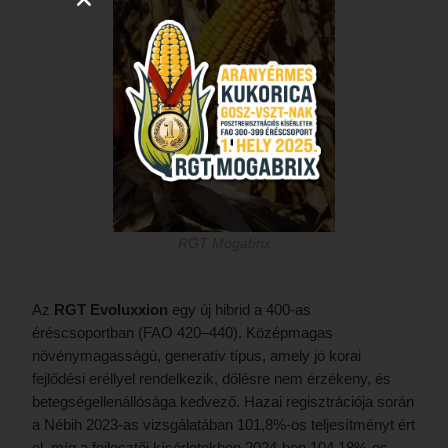
RGT Mogabrix
Az
RGT Evoluxxion
egy új hibrid a 400-as
éréscsoportban (FAO 420–440). Középmagas
növénymagasságú, generatív típus, amely jó korai
fejlődési eréllyel rendelkezik, dőlésre nem érzékeny, és
betegségellenállósága kedvező. Hazai regisztrációja során
a Nébih 2023-as vizsgálatában 101,8%-os teljesítményt ért
el, míg a fejlesztői kísérletekben 2024-ben 104,18%-os