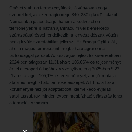
Csövei stabilan termékenyülnek, látványosan nagy
szemekkel, az ezermagtömege 340–380 g között alakul.
Nemcsak a jó adottságú, hanem a kedvezőtlen
termőhelyekre is bátran ajánlható, mivel kiemelkedő
szárazságtűréssel rendelkezik, a tenyészidőszak végén
pedig kiváló szárstabilitás jellemzi. Elsőrangú Oplit jelölt,
ahol a magas termésszint megbízható agronómiai
biztonsággal párosul. Az országos fejlesztői kísérletekben
2024-ben átlagosan 11,31 t/ha-t, 106,86%-os teljesítményt
ért el a csoport átlagához viszonyítva, míg 2025-ben 9,23
t/ha-os átlagot, 105,1%-os eredménnyel, ami jól mutatja
stabil és megbízható termőképességét. A hibrid a hazai
körülményekhez jól adaptálódott, kiemelkedő évjárati
stabilitással, így minden évben megbízható választás lehet
a termelők számára.