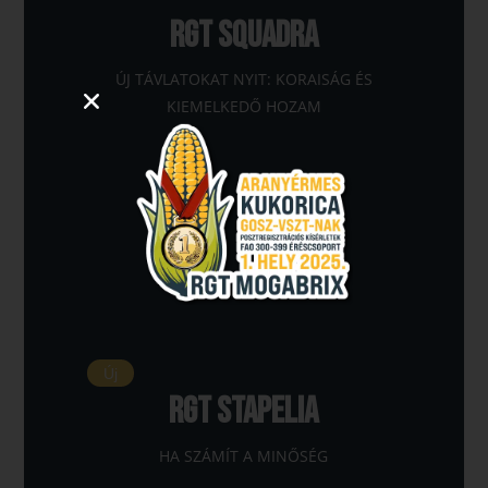
RGT SQUADRA
ÚJ TÁVLATOKAT NYIT: KORAISÁG ÉS
KIEMELKEDŐ HOZAM
Új
RGT STAPELIA
HA SZÁMÍT A MINŐSÉG