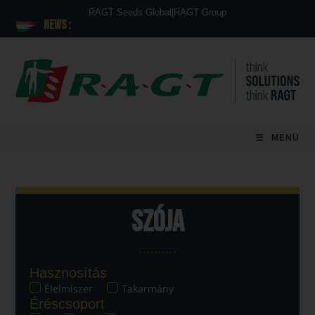
RAGT Seeds Global
|
RAGT Group
News :
MENÜ
Szója
Hasznosítás
Élelmiszer
Takarmány
Éréscsoport