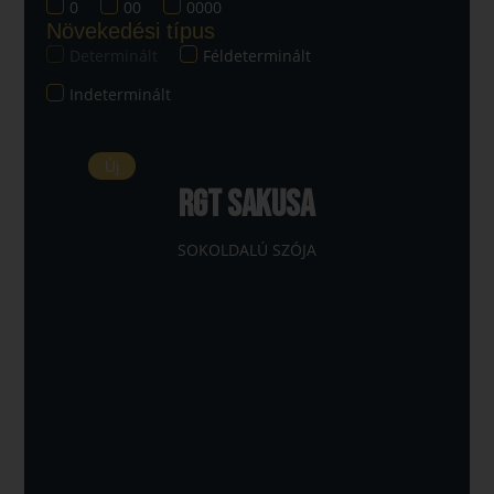
0
00
0000
Növekedési típus
Determinált
Féldeterminált
Indeterminált
Új
RGT SAKUSA
SOKOLDALÚ SZÓJA