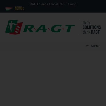
RAGT Seeds Global
|
RAGT Group
News :
MENÜ
Genetikai stabilitás a biztonságos és
kiszámítható termelésért