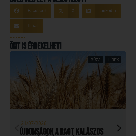
Facebook
X
LinkedIn
Email
Önt is érdekelheti
BÚZA
HÍREK
21/07/2026
Újdonságok a RAGT kalászos