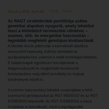
Cirok
,
Hírek
Közzé a 2026. April 28
Az RAGT cirokhibridek portfóliója széles
genetikai alapokon nyugszik, amely lehetővé
teszi a különböző termesztési célokhoz –
szemes, siló- és energetikai hasznosítás –
leginkább megfelelő genotípus kiválasztását.
A hibridek közös jellemzője a kiemelkedő abiotikus
stressztűrő képesség, különös tekintettel az
aszályadaptációra, valamint a stabil morfológiai felépítés.
E tulajdonságok együttesen hozzájárulnak a
kiegyensúlyozott és megbízható termésszint
fenntartásához még eltérő termőhelyi és évjárati
körülmények között is.
A szemes hasznosítású hibridek csoportjában a fehér
szemszínű genotípusokat az RGT INDIGGO és az RGT
ICEBERGG képviselik. Az RGT ICEBERGG a hazai
kínálatban is kiemelkedő, mivel a legvilágosabb