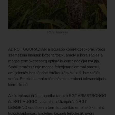
RGT Indiggo
Az RGT GGURADIAN a legújabb korai-középkorai, vörös
szemszínű hibridek közé tartozik, amely a koraiság és a
magas termőképesség optimális kombinációját nyújtja.
Stabil termésszintje magas fehérjetartalommal párosul,
ami jelentős hozzáadott értéket képvisel a felhasználás
során. Emellett a makrofóminával szembeni toleranciája is
kiemelkedő.
A középkorai éréscsoportba tartozó RGT ARMSTRONGG
és RGT HUGGO, valamint a középérésű RGT
LEGGEND esetében a termésstabilitás emelhető ki, mint
kulcstulajdonság. Erőteljes kezdeti fejlődésük gyors