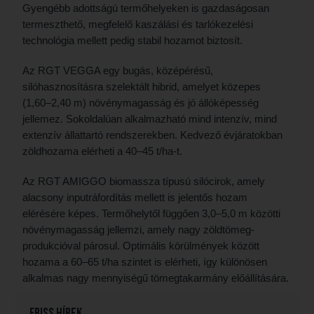
Gyengébb adottságú termőhelyeken is gazdaságosan
termeszthető, megfelelő kaszálási és tarlókezelési
technológia mellett pedig stabil hozamot biztosít.
Az RGT VEGGA egy bugás, középérésű,
silóhasznosításra szelektált hibrid, amelyet közepes
(1,60–2,40 m) növénymagasság és jó állóképesség
jellemez. Sokoldalúan alkalmazható mind intenzív, mind
extenzív állattartó rendszerekben. Kedvező évjáratokban
zöldhozama elérheti a 40–45 t/ha-t.
Az RGT AMIGGO biomassza típusú silócirok, amely
alacsony inputráfordítás mellett is jelentős hozam
elérésére képes. Termőhelytől függően 3,0–5,0 m közötti
növénymagasság jellemzi, amely nagy zöldtömeg-
produkcióval párosul. Optimális körülmények között
hozama a 60–65 t/ha szintet is elérheti, így különösen
alkalmas nagy mennyiségű tömegtakarmány előállítására.
Friss hírek