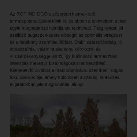
Az RGT INDIGGO elsősorban kiemelkedő
terméspotenciáljával tűnik ki, és ebben a tekintetben a piac
egyik meghatározó hibridjének tekinthető. Félig nyitott, jól
szellőző bugaszerkezete elősegíti az optimális virágzást
és a hatékony szemkitelítődést. Stabil szárszilárdság, jó
stressztűrés, valamint alacsony kórokozó- és
vírusérzékenység jellemzi, így különböző termesztési
intenzitás mellett is biztonságosan termeszthető.
Kiemelendő továbbá a makrofóminával szembeni magas
fokú toleranciája, amely különösen a száraz, stresszes
évjáratokban jelent agronómiai előnyt.