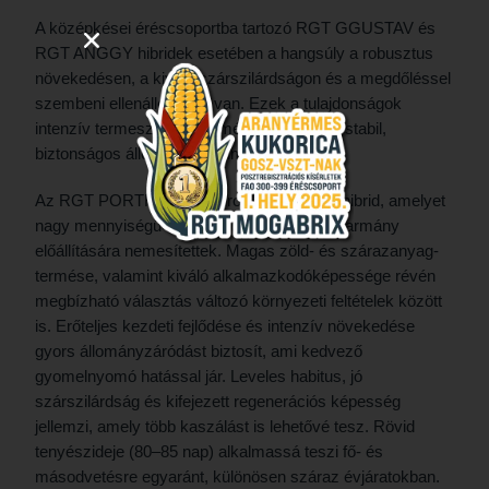
A középkései éréscsoportba tartozó RGT GGUSTAV és
RGT ANGGY hibridek esetében a hangsúly a robusztus
növekedésen, a kiváló szárszilárdságon és a megdőléssel
szembeni ellenállóságon van. Ezek a tulajdonságok
intenzív termesztési körülmények között is stabil,
biztonságos állományt eredményeznek.
Az RGT PORTHOS egy cirok × szudánifű hibrid, amelyet
nagy mennyiségű és jó minőségű tömegtakarmány
előállítására nemesítettek. Magas zöld- és szárazanyag-
termése, valamint kiváló alkalmazkodóképessége révén
megbízható választás változó környezeti feltételek között
is. Erőteljes kezdeti fejlődése és intenzív növekedése
gyors állományzáródást biztosít, ami kedvező
gyomelnyomó hatással jár. Leveles habitus, jó
szárszilárdság és kifejezett regenerációs képesség
jellemzi, amely több kaszálást is lehetővé tesz. Rövid
tenyészideje (80–85 nap) alkalmassá teszi fő- és
másodvetésre egyaránt, különösen száraz évjáratokban.