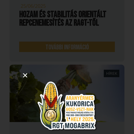
25/06/2025
Hozam és stabilitás orientált
repcenemesítés az RAGT-től
További információ
HÍREK