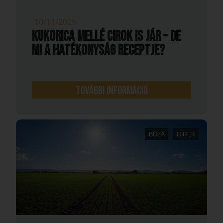
10/11/2025
Kukorica mellé cirok is jár – de
mi a hatékonyság receptje?
További információ
BÚZA
HÍREK