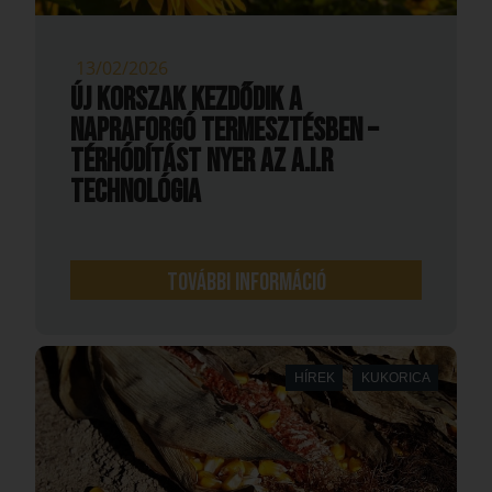
13/02/2026
Új korszak kezdődik a
napraforgó termesztésben –
térhódítást nyer az A.I.R
technológia
További információ
HÍREK
KUKORICA