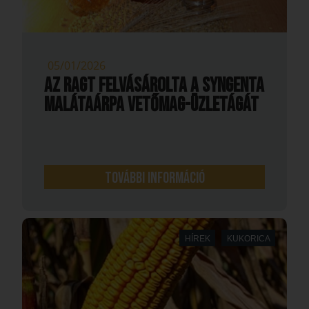
05/01/2026
Az RAGT felvásárolta a SYNGENTA
malátaárpa vetőmag-üzletágát
További információ
HÍREK
KUKORICA