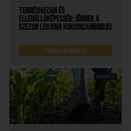
13/12/2024
Terméshozam és
ellenállóképesség: jönnek a
szezon legjobb kukoricahibridjei
További információ
KUKORICA