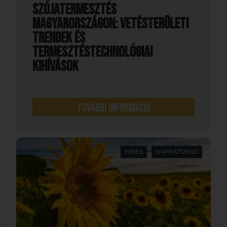
Szójatermesztés
Magyarországon: vetésterületi
trendek és
termesztéstechnológiai
kihívások
További információ
HÍREK
NAPRAFORGÓ