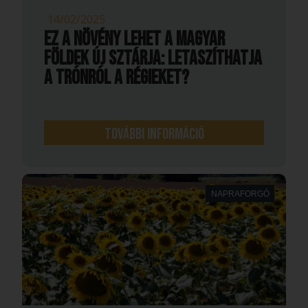
14/02/2025
Ez a növény lehet a magyar
földek új sztárja: letaszíthatja
a trónról a régieket?
További információ
NAPRAFORGÓ