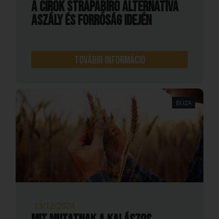
A cirok strapabíró alternatíva
aszály és forróság idején
További információ
BÚZA
13/12/2024