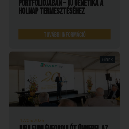
portfóliójában – új genetika a
holnap termesztéséhez
További információ
HÍREK
17/06/2026
Jubileumi évfordulót ünnepel az