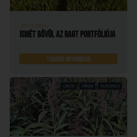
20/11/2025
ISMÉT BŐVÜL AZ RAGT PORTFÓLIÓJA
További információ
CIROK
HÍREK
KUKORICA