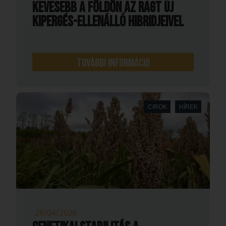
kevesebb a földön az RAGT új
kipergés-ellenálló hibridjeivel
További információ
CIROK
HÍREK
28/04/2026