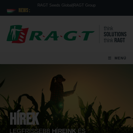
RAGT Seeds Global
|
RAGT Group
News :
MENÜ
Hírek
LEGFRISSEBB
HÍREINK
ÉS