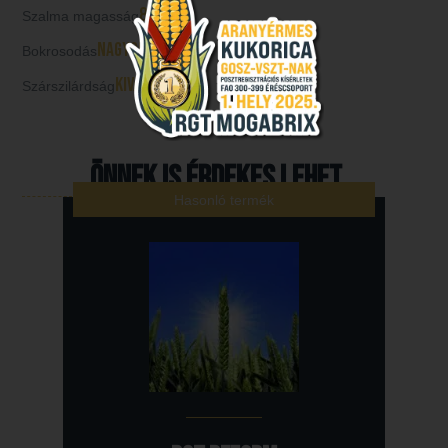
88
Szalma magasság
cm
nagyon jó
Bokrosodás
kiváló
Szárszilárdság
Önnek is érdekes lehet...
Hasonló termék