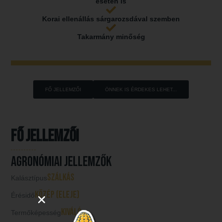
esetén is
Korai ellenállás sárgarozsdával szemben
Takarmány minőség
FŐ JELLEMZŐI
ÖNNEK IS ÉRDEKES LEHET...
Fő jellemzői
AGRONÓMIAI JELLEMZŐK
szálkás
Kalásztípus
közép (eleje)
Érésidő
kiváló
Termőképesség