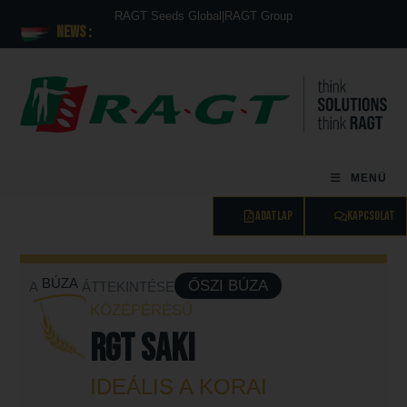
RAGT Seeds Global
|
RAGT Group
News :
MENÜ
ADATLAP
KAPCSOLAT
BÚZA
ŐSZI BÚZA
A
ÁTTEKINTÉSE
KÖZÉPÉRÉSŰ
RGT SAKI
IDEÁLIS A KORAI