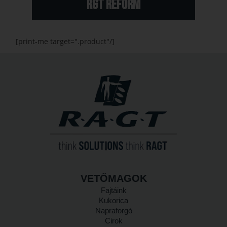
RGT REFORM
[print-me target=".product"/]
VETŐMAGOK
Fajtáink
Kukorica
Napraforgó
Cirok