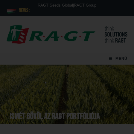
RAGT Seeds Global
|
RAGT Group
News :
MENÜ
ISMÉT BŐVÜL AZ RAGT PORTFÓLIÓJA