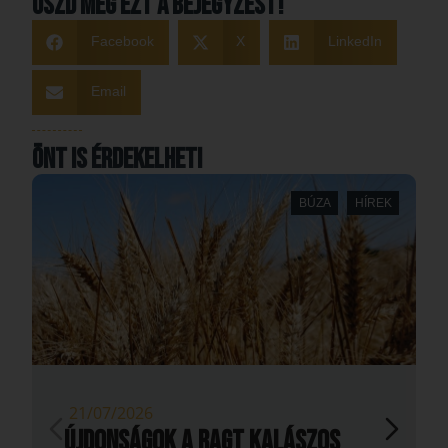
Oszd meg ezt a bejegyzést!
Facebook
X
LinkedIn
Email
Önt is érdekelheti
BÚZA
HÍREK
21/07/2026
Újdonságok a RAGT kalászos