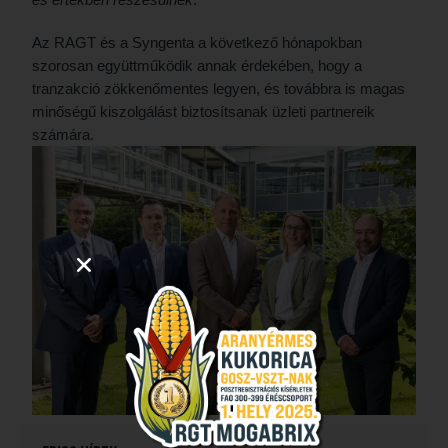
Az RAGT és a Syngenta a következő hónapokban
szorosan együttműködik annak érdekében, hogy a
tranzakció zökkenőmentes legyen, és továbbra is magas
minőségű kiszolgálást biztosítsanak üzleti partnereik
számára.