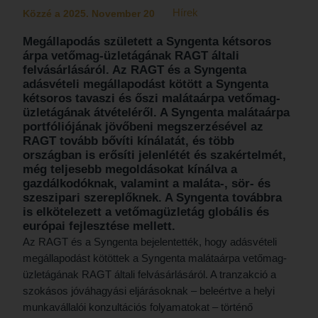
Hírek
Közzé a 2025. November 20
Megállapodás született a Syngenta kétsoros
árpa vetőmag-üzletágának RAGT általi
felvásárlásáról. Az RAGT és a Syngenta
adásvételi megállapodást kötött a Syngenta
kétsoros tavaszi és őszi malátaárpa vetőmag-
üzletágának átvételéről. A Syngenta malátaárpa
portfóliójának jövőbeni megszerzésével az
RAGT tovább bővíti kínálatát, és több
országban is erősíti jelenlétét és szakértelmét,
még teljesebb megoldásokat kínálva a
gazdálkodóknak, valamint a maláta-, sör- és
szeszipari szereplőknek. A Syngenta továbbra
is elkötelezett a vetőmagüzletág globális és
európai fejlesztése mellett.
Az RAGT és a Syngenta bejelentették, hogy adásvételi
megállapodást kötöttek a Syngenta malátaárpa vetőmag-
üzletágának RAGT általi felvásárlásáról. A tranzakció a
szokásos jóváhagyási eljárásoknak – beleértve a helyi
munkavállalói konzultációs folyamatokat – történő