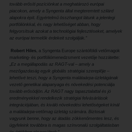
tovább erősíti pozíciónkat a meghatározó európai
piacokon, amely a Syngenta által megteremtett szilárd
alapokra épít. Egyértelmű összhangot látunk a jelenlegi
portfóliónkkal, és nagy lehetőséget abban, hogy
felgyorsítsuk azokat a technológiai fejlesztéseket, amelyek
az európai termelők érdekeit szolgálják.”
Robert Hiles
, a Syngenta Europe szántóföldi vetőmagok
marketing- és portfóliómenedzsment vezetője hozzátette:
„
Ez a megállapodás az RAGT-val – amely a
mezőgazdaság egyik globális stratégiai szereplője –
lehetővé teszi, hogy a Syngenta malátaárpa-üzletágának
vezető genetikai alapanyaga és növekedési potenciálja
tovább erősödjön. Az RAGT nagy tapasztalattal és jó
eredményekkel rendelkezik stratégiai felvásárlások
integrációjában, és kiváló növekedési lehetőségeket kínál
a malátaárpa-vetőmag üzletág számára. Biztosak
vagyunk benne, hogy az átadás zökkenőmentes lesz, és
ügyfeleink továbbra is magas színvonalú szolgáltatásban
és értékben részesülnek
.”