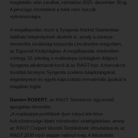
megfelelés után zárulhat, várhatóan 2025. december 30-ig.
A pénzügyi részleteket a felek nem hozzák
nyilvánosságra.
A megállapodás része a Syngenta Market Staintonban
található telephelyének átvétele is, amely a sörárpa-
nemesítés kiválósági központja Lincolnshire megyében,
az Egyesült Királyságban. A megállapodás értelmében
mintegy 10, jelenleg a malátaárpa-üzletágban dolgozó
Syngenta alkalmazott kerül át az RAGT-hoz. A tranzakció
továbbá bizonyos Syngenta szellemi tulajdonjogokat,
engedélyeket és egyéb kapcsolódó immateriális javakat is
magában foglal.
Damien ROBERT
, az RAGT Semences ügyvezető
igazgatója elmondta:
„
A malátaárpa-portfóliónk ilyen irányú bővítése
kulcsfontosságú lépés növekedési stratégiánkban,
amely
az RAGT Csoport Vezetői Testületének útmutatása és az
RAGT 2030 vízió alapján valósul meg. A felvásárlás