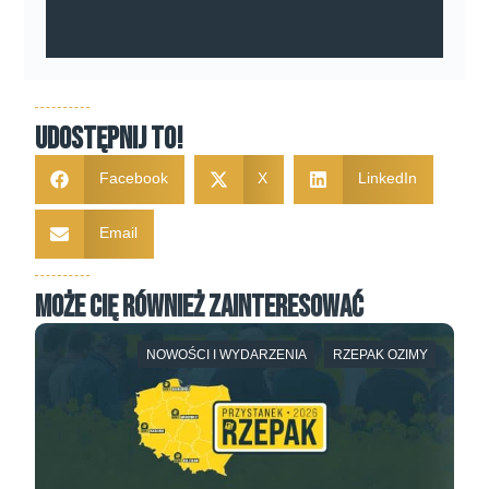
Udostępnij to!
Facebook
X
LinkedIn
Email
Może Cię również zainteresować
NOWOŚCI I WYDARZENIA
RZEPAK OZIMY