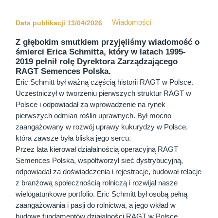
Wiadomości
Data publikacji 13/04/2026
Z głębokim smutkiem przyjęliśmy wiadomość o
śmierci Erica Schmitta, który w latach 1995-
2019 pełnił rolę Dyrektora Zarządzającego
RAGT Semences Polska.
Eric Schmitt był ważną częścią historii RAGT w Polsce.
Uczestniczył w tworzeniu pierwszych struktur RAGT w
Polsce i odpowiadał za wprowadzenie na rynek
pierwszych odmian roślin uprawnych. Był mocno
zaangażowany w rozwój uprawy kukurydzy w Polsce,
która zawsze była bliska jego sercu.
Przez lata kierował działalnością operacyjną RAGT
Semences Polska, współtworzył sieć dystrybucyjną,
odpowiadał za doświadczenia i rejestracje, budował relacje
z branżową społecznością rolniczą i rozwijał nasze
wielogatunkowe portfolio. Eric Schmitt był osobą pełną
zaangażowania i pasji do rolnictwa, a jego wkład w
budowę fundamentów działalności RAGT w Polsce