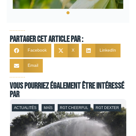
Partager cet article par :
Facebook
X
LinkedIn
Email
Vous pourriez également être intéressé
par
ACTUALITÉS
DACTYLE
FÉTUQUE ÉLEVÉE
MAÏS
A
SOLUTION
SORGHO
TOURNESOL